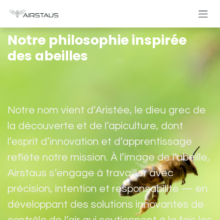
Se rendre au contenu
Notre philosophie inspirée
des abeilles
Notre nom vient d’Aristée, le dieu grec de
la découverte et de l’apiculture, dont
l’esprit d’innovation et d’apprentissage
reflète notre mission. À l’image de l’abeille,
Airstaus s’engage à travailler avec
précision, intention et responsabilité — en
développant des solutions innovantes de