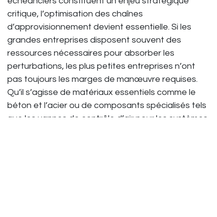
échéanciers constituent un enjeu stratégique
critique, l’optimisation des chaînes
d’approvisionnement devient essentielle. Si les
grandes entreprises disposent souvent des
ressources nécessaires pour absorber les
perturbations, les plus petites entreprises n’ont
pas toujours les marges de manœuvre requises.
Qu’il s’agisse de matériaux essentiels comme le
béton et l’acier ou de composants spécialisés tels
que les vannes de contrôle d’air pour les systèmes
CVCA, la moindre rupture dans la chaîne
d’approvisionnement peut entraîner des retards et
des dépassements de coûts.
Au milieu des retards de livraison causés par la
pandémie de COVID-19, Airstaus est apparue pour
combler un vide dans l’approvisionnement en